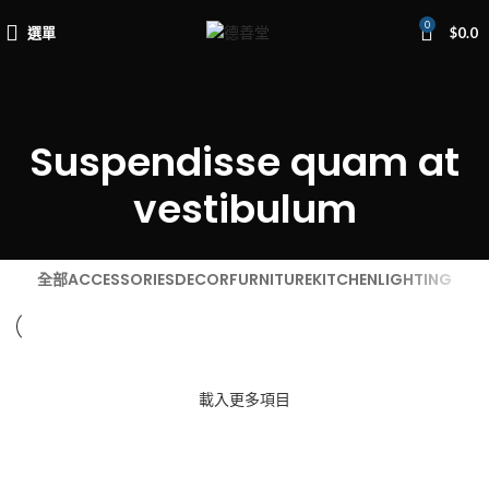
0
選單
$
0.0
Suspendisse quam at
vestibulum
全部
ACCESSORIES
DECOR
FURNITURE
KITCHEN
LIGHTING
SUSPENDISSE QUAM AT VESTIBULUM
NETUS EU MOLLIS HAC DIGNIS
ET VESTIBULUM QUIS A SUSPENDISSE
IMPERDIET MAURIS A NONTIN
VENENATIS NAM PHASELLUS
LEO UTEU ULLAMCORPER
載入更多項目
KITCHEN
FURNITURE
DECOR
ACCESSORIES
LIGHTING
KITCHEN