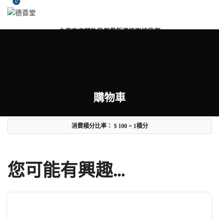
0
0
主頁
商店
關於我們
最新資訊
聯絡我們
搜尋
登入/註冊
$
0.0
選單
購物車
$
0.0
消費積分比率：
$ 100 = 1積分
您可能有興趣…