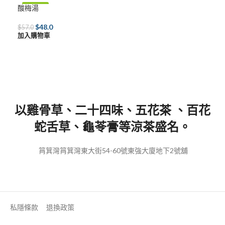
酸梅湯
-16%
$
48.0
$
57.0
加入購物車
以雞骨草、二十四味、五花茶 、百花
蛇舌草、龜苓膏等涼茶盛名。
筲箕灣筲箕灣東大街54-60號東強大廈地下2號舖
私隱條款
退換政策